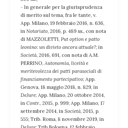
- In generale per la giurisprudenza
di merito sul tema, fra le tante, v.
App. Milano, 19 febbraio 2016, n. 636,
in
Notariato
, 2016, p. 489 ss., con nota
di MAZZOLETTI,
Put option e patto
leonino: un divieto ancora attuale?
; in
Società
, 2016, 691, con nota di A.M.
PERRINO,
Autonomia, liceità e
meritevolezza dei patti parasociali di
finanziamento partecipativo
; App.
Genova, 18 maggio 2018, n. 829, in
DeJure
; App. Milano, 20 ottobre 2014,
in
Contr.
, 2015, p. 999; App. Milano, 17
settembre 2014, in
Società
, 2015, p.
555; Trib. Roma, 8 novembre 2019, in
DeJure
; Trib Bologna, 12 febbraio