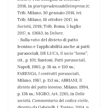
2018, in
giurisprudenzadelleimprese.it
;
Trib. Milano, 30 gennaio 2018, ivi;
Trib. Milano, 18 ottobre 2017, in
Società
, 2018; Trib. Roma, 5 luglio
2017, n. 13683, in
DeJure
;
- Sulla
ratio
del divieto di patto
leonino e l’applicabilità anche ai patti
parasociali, DE LUCA,
Il socio “leone”
,
cit., p. 101; Santoni,
Patti parasociali
,
Napoli, 1985, p. 38 ss. e 150 ss.;
FARENGA,
I contratti parasociali
,
Milano, 1987, p. 153 ss.; ABRIANI,
Il
divieto del patto leonino
, Milano, 1994,
p. 138 ss.; NIGRO, Art. 2265, in
Delle
società
.
Commentario del codice civile
,
diretto da Gabrielli, I, Torino, 2014, p.