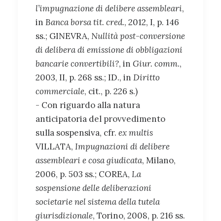
l’impugnazione di delibere assembleari
,
in
Banca borsa tit. cred.
, 2012, I, p. 146
ss.; GINEVRA,
Nullità post-conversione
di delibera di emissione di obbligazioni
bancarie convertibili?
, in
Giur. comm.
,
2003, II, p. 268 ss.; ID., in
Diritto
commerciale
, cit., p. 226 s.)
- Con riguardo alla natura
anticipatoria del provvedimento
sulla sospensiva, cfr.
ex multis
VILLATA,
Impugnazioni di delibere
assembleari e cosa giudicata
, Milano,
2006, p. 503 ss.; COREA,
La
sospensione delle deliberazioni
societarie nel sistema della tutela
giurisdizionale
, Torino, 2008, p. 216 ss.