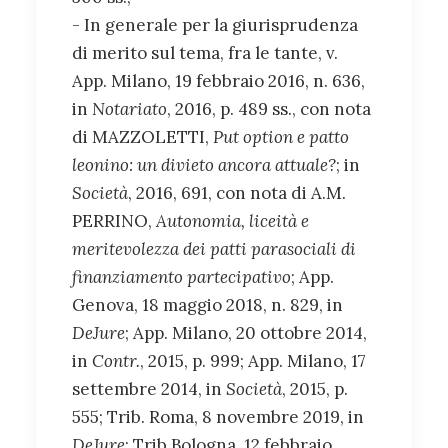
- In generale per la giurisprudenza
di merito sul tema, fra le tante, v.
App. Milano, 19 febbraio 2016, n. 636,
in
Notariato
, 2016, p. 489 ss., con nota
di MAZZOLETTI,
Put option e patto
leonino: un divieto ancora attuale?
; in
Società
, 2016, 691, con nota di A.M.
PERRINO,
Autonomia, liceità e
meritevolezza dei patti parasociali di
finanziamento partecipativo
; App.
Genova, 18 maggio 2018, n. 829, in
DeJure
; App. Milano, 20 ottobre 2014,
in
Contr.
, 2015, p. 999; App. Milano, 17
settembre 2014, in
Società
, 2015, p.
555; Trib. Roma, 8 novembre 2019, in
DeJure
; Trib Bologna, 12 febbraio