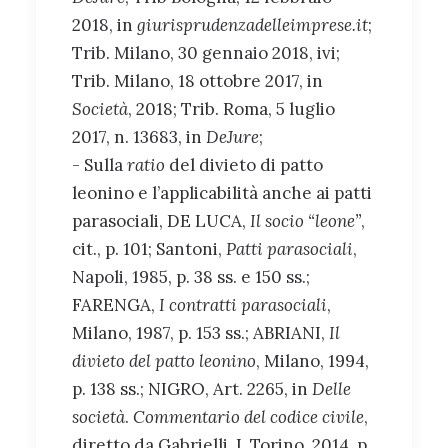
2018, in
giurisprudenzadelleimprese.it
;
Trib. Milano, 30 gennaio 2018, ivi;
Trib. Milano, 18 ottobre 2017, in
Società
, 2018; Trib. Roma, 5 luglio
2017, n. 13683, in
DeJure
;
- Sulla
ratio
del divieto di patto
leonino e l’applicabilità anche ai patti
parasociali, DE LUCA,
Il socio “leone”
,
cit., p. 101; Santoni,
Patti parasociali
,
Napoli, 1985, p. 38 ss. e 150 ss.;
FARENGA,
I contratti parasociali
,
Milano, 1987, p. 153 ss.; ABRIANI,
Il
divieto del patto leonino
, Milano, 1994,
p. 138 ss.; NIGRO, Art. 2265, in
Delle
società
.
Commentario del codice civile
,
diretto da Gabrielli, I, Torino, 2014, p.