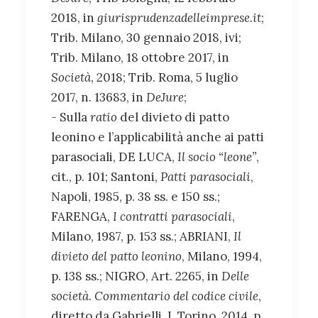
2018, in
giurisprudenzadelleimprese.it
;
Trib. Milano, 30 gennaio 2018, ivi;
Trib. Milano, 18 ottobre 2017, in
Società
, 2018; Trib. Roma, 5 luglio
2017, n. 13683, in
DeJure
;
- Sulla
ratio
del divieto di patto
leonino e l’applicabilità anche ai patti
parasociali, DE LUCA,
Il socio “leone”
,
cit., p. 101; Santoni,
Patti parasociali
,
Napoli, 1985, p. 38 ss. e 150 ss.;
FARENGA,
I contratti parasociali
,
Milano, 1987, p. 153 ss.; ABRIANI,
Il
divieto del patto leonino
, Milano, 1994,
p. 138 ss.; NIGRO, Art. 2265, in
Delle
società
.
Commentario del codice civile
,
diretto da Gabrielli, I, Torino, 2014, p.