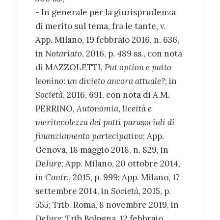
- In generale per la giurisprudenza
di merito sul tema, fra le tante, v.
App. Milano, 19 febbraio 2016, n. 636,
in
Notariato
, 2016, p. 489 ss., con nota
di MAZZOLETTI,
Put option e patto
leonino: un divieto ancora attuale?
; in
Società
, 2016, 691, con nota di A.M.
PERRINO,
Autonomia, liceità e
meritevolezza dei patti parasociali di
finanziamento partecipativo
; App.
Genova, 18 maggio 2018, n. 829, in
DeJure
; App. Milano, 20 ottobre 2014,
in
Contr.
, 2015, p. 999; App. Milano, 17
settembre 2014, in
Società
, 2015, p.
555; Trib. Roma, 8 novembre 2019, in
DeJure
; Trib Bologna, 12 febbraio